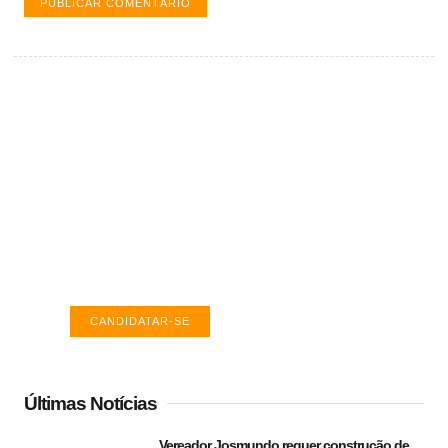
Vagas de emprego em Palmas -
TO
Encontre a vaga ideal em Palmas. Confira
salários e avaliações de empresas.
CANDIDATAR-SE
Últimas Notícias
Vereador Josmundo requer construção de