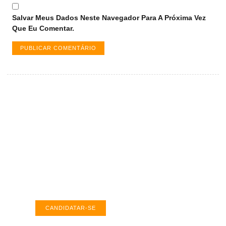
Salvar Meus Dados Neste Navegador Para A Próxima Vez
Que Eu Comentar.
Vagas de emprego em Palmas -
TO
Encontre a vaga ideal em Palmas. Confira
salários e avaliações de empresas.
CANDIDATAR-SE