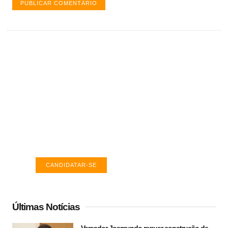
Vagas de emprego em Palmas -
TO
Encontre a vaga ideal em Palmas. Confira
salários e avaliações de empresas.
CANDIDATAR-SE
Últimas Notícias
Vereador Josmundo requer construção de