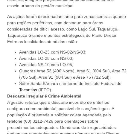
asseio urbano da gestão municipal.
As ações foram direcionadas tanto para zonas centrais quanto
para regiões periféricas, com destaque para áreas
consideradas de difícil acesso, como Lago Sul, Taquaruçu,
Taquaruçu Grande e pontos estratégicos do Plano Diretor.
Entre as localidades atendidas estão:
Avenidas LO-23 com NS-02/NS-03;
Avenidas LO-25 com NS-03;
Avenidas NS-10 com LO-05;
Quadras Arne 53 (406 Norte), Arse 61 (604 Sul), Arse 72
(706 Sul), Arse 91 (904 Sul) e Arse 75 (712 Sul);
Setor Santa Bárbara e entorno do Instituto Federal do
Tocantins
(IFTO).
Descarte Irregular é Crime Ambiental
A gestão reforça que o descarte incorreto de entulhos
configura crime ambiental, passível de sanções legais. A
população é orientada a solicitar coleta agendada pelo
telefone (63) 3212-7426 para orientações sobre
procedimentos adequados. Denúncias de irregularidades
podem ser reportadas pelo mesmo número ou pelo Disque