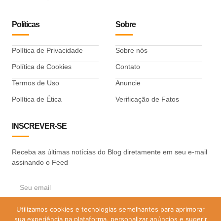
Políticas
Sobre
Política de Privacidade
Sobre nós
Política de Cookies
Contato
Termos de Uso
Anuncie
Política de Ética
Verificação de Fatos
INSCREVER-SE
Receba as últimas notícias do Blog diretamente em seu e-mail
assinando o Feed
Utilizamos cookies e tecnologias semelhantes para aprimorar
ASSINAR
sua experiência na plataforma, personalizar anúncios e sugerir