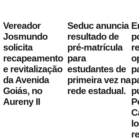
Vereador
Seduc anuncia
E
Josmundo
resultado de
p
solicita
pré-matrícula
r
recapeamento
para
o
e revitalização
estudantes de
p
da Avenida
primeira vez na
p
Goiás, no
rede estadual.
p
Aureny II
P
C
l
r