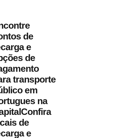
ncontre
ontos de
ecarga e
pções de
agamento
ara transporte
úblico em
ortugues na
apitalConfira
ocais de
ecarga e