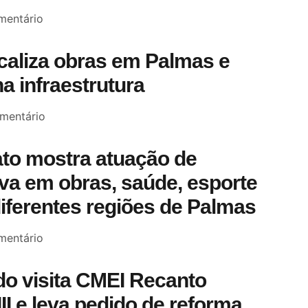
entário
scaliza obras em Palmas e
a infraestrutura
mentário
to mostra atuação de
a em obras, saúde, esporte
diferentes regiões de Palmas
entário
o visita CMEI Recanto
III e leva pedido de reforma