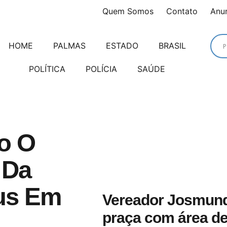
Quem Somos
Contato
Anu
HOME
PALMAS
ESTADO
BRASIL
POLÍTICA
POLÍCIA
SAÚDE
o O
 Da
us Em
Vereador Josmund
praça com área de