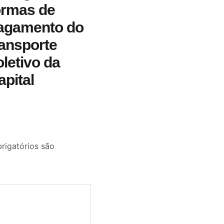
ormas de
agamento do
ransporte
oletivo da
apital
igatórios são