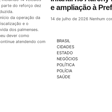
 parte do reforço dez
e ampliação à Pre
duzida.
início da operação da
14 de julho de 2026
Nenhum com
iscalização e o
vida dos palmenses.
 meu dever como
BRASIL
o continue atendendo com
CIDADES
ESTADO
NEGÓCIOS
POLÍTICA
POLÍCIA
SAÚDE