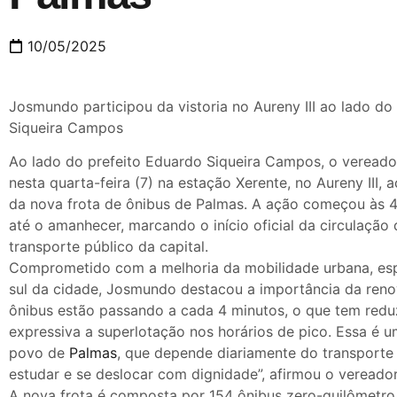
10/05/2025
Josmundo participou da vistoria no Aureny III ao lado do
Siqueira Campos
Ao lado do prefeito Eduardo Siqueira Campos, o veread
nesta quarta-feira (7) na estação Xerente, no Aureny III,
da nova frota de ônibus de Palmas. A ação começou às 
até o amanhecer, marcando o início oficial da circulação
transporte público da capital.
Comprometido com a melhoria da mobilidade urbana, esp
sul da cidade, Josmundo destacou a importância da reno
ônibus estão passando a cada 4 minutos, o que tem redu
expressiva a superlotação nos horários de pico. Essa é 
povo de
Palmas
, que depende diariamente do transporte c
estudar e se deslocar com dignidade”, afirmou o vereador
A nova frota é composta por 154 ônibus zero-quilômetro, 