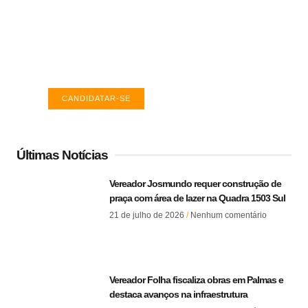
Vagas de emprego em Palmas -
TO
Encontre a vaga ideal em Palmas. Confira
salários e avaliações de empresas.
CANDIDATAR-SE
Últimas Notícias
Vereador Josmundo requer construção de
praça com área de lazer na Quadra 1503 Sul
21 de julho de 2026
Nenhum comentário
Vereador Folha fiscaliza obras em Palmas e
destaca avanços na infraestrutura