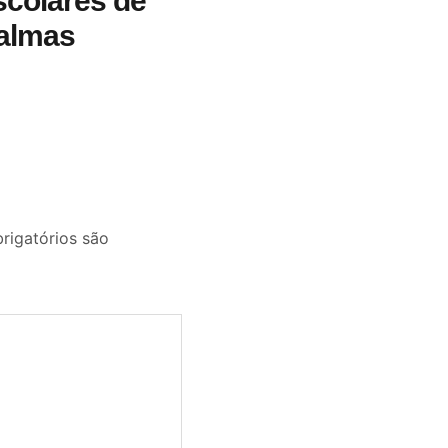
scolares de
almas
igatórios são