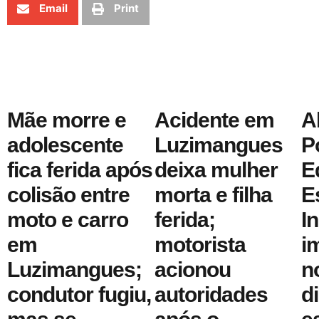
Email
Print
Mãe morre e
Acidente em
A
adolescente
Luzimangues
P
fica ferida após
deixa mulher
E
colisão entre
morta e filha
E
moto e carro
ferida;
I
em
motorista
i
Luzimangues;
acionou
n
condutor fugiu,
autoridades
d