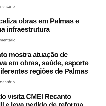
entário
scaliza obras em Palmas e
a infraestrutura
mentário
to mostra atuação de
a em obras, saúde, esporte
diferentes regiões de Palmas
entário
o visita CMEI Recanto
III e leva pedido de reforma