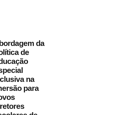
bordagem da
olítica de
ducação
special
nclusiva na
mersão para
ovos
iretores