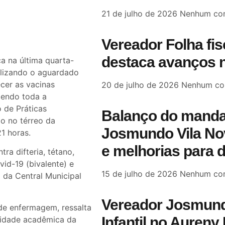
21 de julho de 2026
Nenhum com
Vereador Folha fi
destaca avanços n
a na última quarta-
ealizando o aguardado
ecer as vacinas
20 de julho de 2026
Nenhum co
gendo toda a
 de Práticas
Balanço do manda
o no térreo da
Josmundo Vila Nov
21 horas.
e melhorias para 
ra difteria, tétano,
vid-19 (bivalente) e
15 de julho de 2026
Nenhum com
o da Central Municipal
Vereador Josmund
 de enfermagem, ressalta
Infantil no Aureny 
nidade acadêmica da