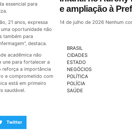
a essencial para
e ampliação à Pre
iza.
14 de julho de 2026
Nenhum com
ão, 21 anos, expressa
mo uma oportunidade não
as também para
enfermagem”, destaca.
BRASIL
dade acadêmica não
CIDADES
 une para fortalecer a
ESTADO
ó reforça a importância
NEGÓCIOS
ro e comprometido com
POLÍTICA
ica está em primeiro
POLÍCIA
is saudável.
SAÚDE
Twitter