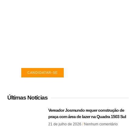
Vagas de emprego em Palmas -
TO
Encontre a vaga ideal em Palmas. Confira
salários e avaliações de empresas.
CANDIDATAR-SE
Últimas Notícias
Vereador Josmundo requer construção de
praça com área de lazer na Quadra 1503 Sul
21 de julho de 2026
Nenhum comentário