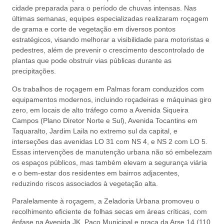
cidade preparada para o período de chuvas intensas. Nas
últimas semanas, equipes especializadas realizaram roçagem
de grama e corte de vegetação em diversos pontos
estratégicos, visando melhorar a visibilidade para motoristas e
pedestres, além de prevenir o crescimento descontrolado de
plantas que pode obstruir vias públicas durante as
precipitações.
Os trabalhos de roçagem em Palmas foram conduzidos com
equipamentos modernos, incluindo roçadeiras e máquinas giro
zero, em locais de alto tráfego como a Avenida Siqueira
Campos (Plano Diretor Norte e Sul), Avenida Tocantins em
Taquaralto, Jardim Laila no extremo sul da capital, e
interseções das avenidas LO 31 com NS 4, e NS 2 com LO 5.
Essas intervenções de manutenção urbana não só embelezam
os espaços públicos, mas também elevam a segurança viária
e o bem-estar dos residentes em bairros adjacentes,
reduzindo riscos associados à vegetação alta.
Paralelamente à roçagem, a Zeladoria Urbana promoveu o
recolhimento eficiente de folhas secas em áreas críticas, com
ênfase na Avenida JK, Paço Municipal e praça da Arse 14 (110