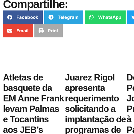
Compartilhe:
Facebook
Telegram
WhatsApp
Email
Print
Atletas de
Juarez Rigol
D
basquete da
apresenta
Po
EM Anne Frank
requerimento
J
levam Palmas
solicitando a
P
e Tocantins
implantação de
à
aos JEB’s
programas de
P