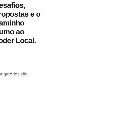
esafios,
ropostas e o
aminho
umo ao
oder Local.
igatórios são