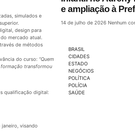
e ampliação à Pre
zadas, simulados e
14 de julho de 2026
Nenhum com
uperior.
gital, design para
 do mercado atual.
través de métodos
BRASIL
CIDADES
vância do curso:
“Quem
ESTADO
A formação transformou
NEGÓCIOS
POLÍTICA
POLÍCIA
 qualificação digital:
SAÚDE
 janeiro, visando