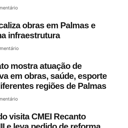
entário
scaliza obras em Palmas e
a infraestrutura
mentário
to mostra atuação de
a em obras, saúde, esporte
diferentes regiões de Palmas
entário
o visita CMEI Recanto
III e leva pedido de reforma