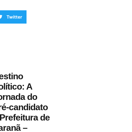
Twitter
estino
lítico: A
ornada do
ré-candidato
 Prefeitura de
aranã –