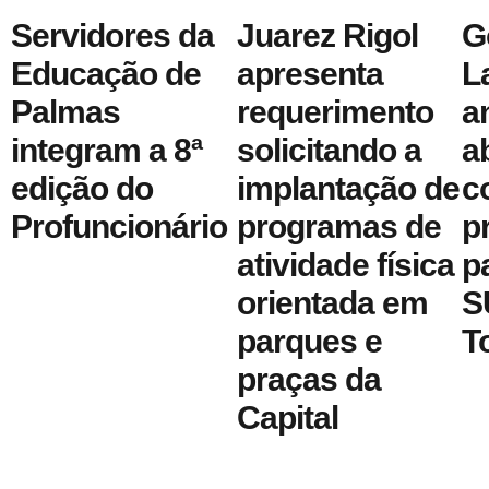
Servidores da
Juarez Rigol
G
Educação de
apresenta
L
Palmas
requerimento
a
integram a 8ª
solicitando a
a
edição do
implantação de
c
Profuncionário
programas de
pr
atividade física
p
orientada em
S
parques e
T
praças da
Capital