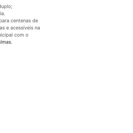
duplo;
ia.
 para centenas de
s e acessíveis na
nicipal com o
almas
.