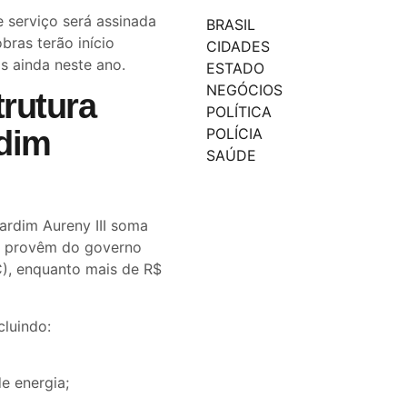
e serviço será assinada
BRASIL
bras terão início
CIDADES
s ainda neste ano.
ESTADO
NEGÓCIOS
trutura
POLÍTICA
rdim
POLÍCIA
SAÚDE
Jardim Aureny III soma
es provêm do governo
), enquanto mais de R$
luindo:
e energia;