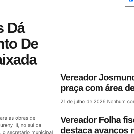
s Dá
nto De
aixada
Vereador Josmund
praça com área de
21 de julho de 2026
Nenhum com
para as obras de
Vereador Folha fi
eny III, no sul da
destaca avanços n
, o secretário municipal