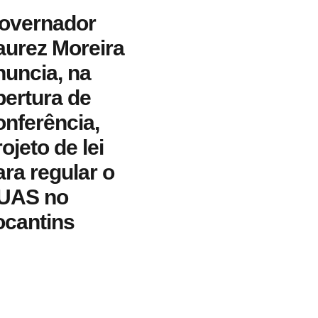
overnador
aurez Moreira
nuncia, na
bertura de
onferência,
ojeto de lei
ara regular o
UAS no
ocantins