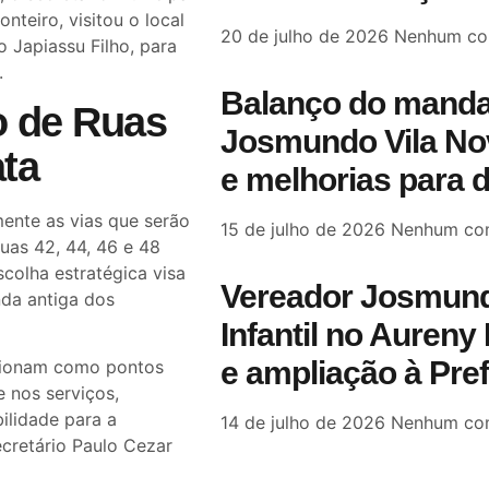
nteiro, visitou o local
20 de julho de 2026
Nenhum co
 Japiassu Filho, para
.
Balanço do manda
o de Ruas
Josmundo Vila Nov
ta
e melhorias para 
ente as vias que serão
15 de julho de 2026
Nenhum com
uas 42, 44, 46 e 48
colha estratégica visa
Vereador Josmund
da antiga dos
Infantil no Aureny 
e ampliação à Pre
ncionam como pontos
 nos serviços,
ilidade para a
14 de julho de 2026
Nenhum com
ecretário Paulo Cezar