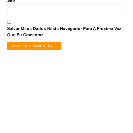
Site
Salvar Meus Dados Neste Navegador Para A Próxima Vez
Que Eu Comentar.
Vagas de emprego em Palmas -
TO
Encontre a vaga ideal em Palmas. Confira
salários e avaliações de empresas.