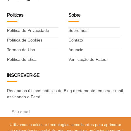
Políticas
Sobre
Política de Privacidade
Sobre nós
Política de Cookies
Contato
Termos de Uso
Anuncie
Política de Ética
Verificação de Fatos
INSCREVER-SE
Receba as últimas notícias do Blog diretamente em seu e-mail
assinando o Feed
Utilizamos cookies e tecnologias semelhantes para aprimorar
ASSINAR
sua experiência na plataforma, personalizar anúncios e sugerir