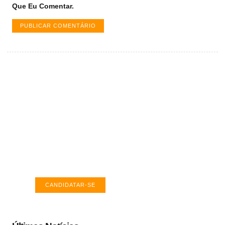
Que Eu Comentar.
Vagas de emprego em Palmas -
TO
Encontre a vaga ideal em Palmas. Confira
salários e avaliações de empresas.
CANDIDATAR-SE