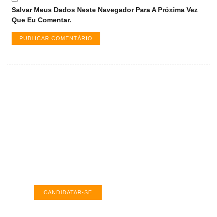
Salvar Meus Dados Neste Navegador Para A Próxima Vez
Que Eu Comentar.
Vagas de emprego em Palmas -
TO
Encontre a vaga ideal em Palmas. Confira
salários e avaliações de empresas.
CANDIDATAR-SE