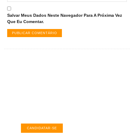
Salvar Meus Dados Neste Navegador Para A Próxima Vez
Que Eu Comentar.
Vagas de emprego em Palmas -
TO
Encontre a vaga ideal em Palmas. Confira
salários e avaliações de empresas.
CANDIDATAR-SE