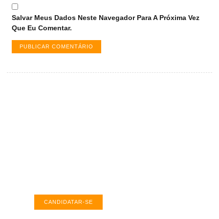
Salvar Meus Dados Neste Navegador Para A Próxima Vez
Que Eu Comentar.
Vagas de emprego em Palmas -
TO
Encontre a vaga ideal em Palmas. Confira
salários e avaliações de empresas.
CANDIDATAR-SE