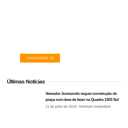
Vagas de emprego em Palmas -
TO
Encontre a vaga ideal em Palmas. Confira
salários e avaliações de empresas.
CANDIDATAR-SE
Últimas Notícias
Vereador Josmundo requer construção de
praça com área de lazer na Quadra 1503 Sul
21 de julho de 2026
Nenhum comentário