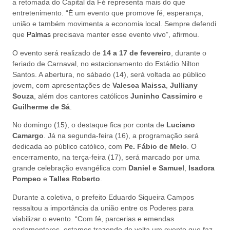
a retomada do Capital da Fé representa mais do que
entretenimento. “É um evento que promove fé, esperança,
união e também movimenta a economia local. Sempre defendi
que
Palmas
precisava manter esse evento vivo”, afirmou.
O evento será realizado de
14 a 17 de fevereiro
, durante o
feriado de Carnaval, no estacionamento do Estádio Nilton
Santos. A abertura, no sábado (14), será voltada ao público
jovem, com apresentações de
Valesca Maissa
,
Julliany
Souza
, além dos cantores católicos
Juninho Cassimiro
e
Guilherme de Sá
.
No domingo (15), o destaque fica por conta de
Luciano
Camargo
. Já na segunda-feira (16), a programação será
dedicada ao público católico, com
Pe. Fábio de Melo
. O
encerramento, na terça-feira (17), será marcado por uma
grande celebração evangélica com
Daniel e Samuel
,
Isadora
Pompeo
e
Talles Roberto
.
Durante a coletiva, o prefeito Eduardo Siqueira Campos
ressaltou a importância da união entre os Poderes para
viabilizar o evento. “Com fé, parcerias e emendas
parlamentares, estamos trazendo de volta um evento que faz