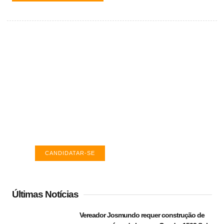
Vagas de emprego em Palmas -
TO
Encontre a vaga ideal em Palmas. Confira
salários e avaliações de empresas.
CANDIDATAR-SE
Últimas Notícias
Vereador Josmundo requer construção de