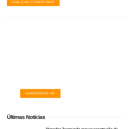
Vagas de emprego em Palmas -
TO
Encontre a vaga ideal em Palmas. Confira
salários e avaliações de empresas.
CANDIDATAR-SE
Últimas Notícias
Vereador Josmundo requer construção de