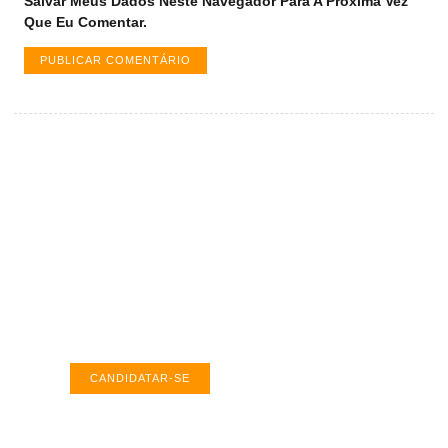
Salvar Meus Dados Neste Navegador Para A Próxima Vez
Que Eu Comentar.
Vagas de emprego em Palmas -
TO
Encontre a vaga ideal em Palmas. Confira
salários e avaliações de empresas.
CANDIDATAR-SE