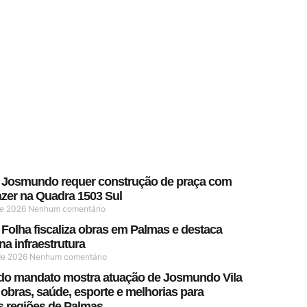
 Josmundo requer construção de praça com
azer na Quadra 1503 Sul
de 2026
Nenhum comentário
 Folha fiscaliza obras em Palmas e destaca
a infraestrutura
 de 2026
Nenhum comentário
do mandato mostra atuação de Josmundo Vila
obras, saúde, esporte e melhorias para
es regiões de Palmas