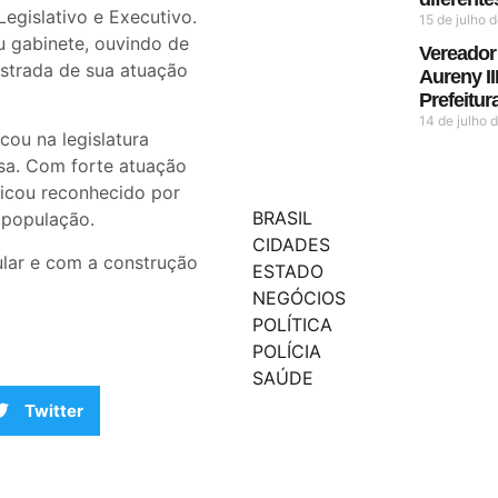
Legislativo e Executivo.
15 de julho 
 gabinete, ouvindo de
Vereador
strada de sua atuação
Aureny II
Prefeitu
14 de julho
cou na legislatura
sa. Com forte atuação
 ficou reconhecido por
BRASIL
 população.
CIDADES
lar e com a construção
ESTADO
NEGÓCIOS
POLÍTICA
POLÍCIA
SAÚDE
Twitter