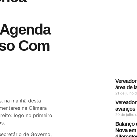
 Agenda
sso Com
Vereador
área de l
21 de julho 
s, na manhã desta
Vereador
lamentares na Câmara
avanços n
eito: logo no primeiro
20 de julho
s.
Balanço 
Nova em 
Secretário de Governo,
diferent