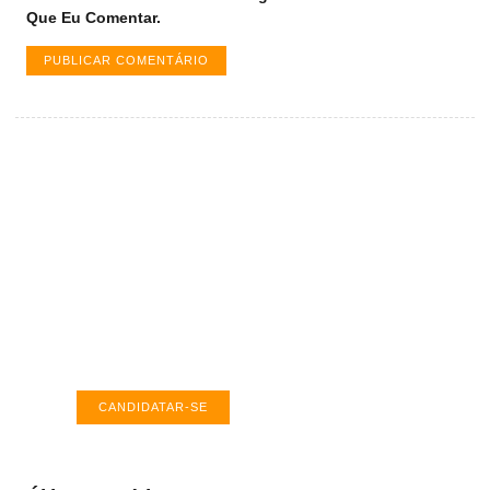
Que Eu Comentar.
Vagas de emprego em Palmas -
TO
Encontre a vaga ideal em Palmas. Confira
salários e avaliações de empresas.
CANDIDATAR-SE