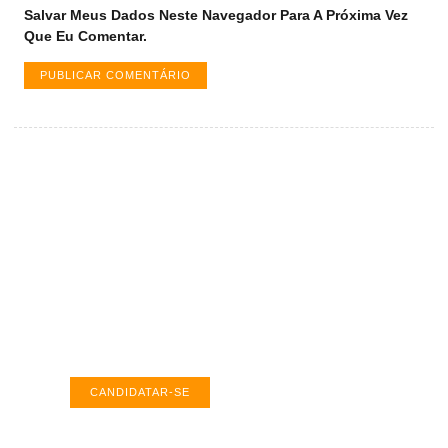
Salvar Meus Dados Neste Navegador Para A Próxima Vez
Que Eu Comentar.
Vagas de emprego em Palmas -
TO
Encontre a vaga ideal em Palmas. Confira
salários e avaliações de empresas.
CANDIDATAR-SE