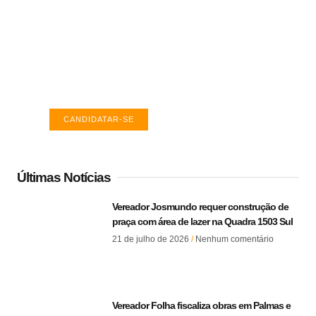
Vagas de emprego em Palmas -
TO
Encontre a vaga ideal em Palmas. Confira
salários e avaliações de empresas.
CANDIDATAR-SE
Últimas Notícias
Vereador Josmundo requer construção de
praça com área de lazer na Quadra 1503 Sul
21 de julho de 2026
Nenhum comentário
Vereador Folha fiscaliza obras em Palmas e