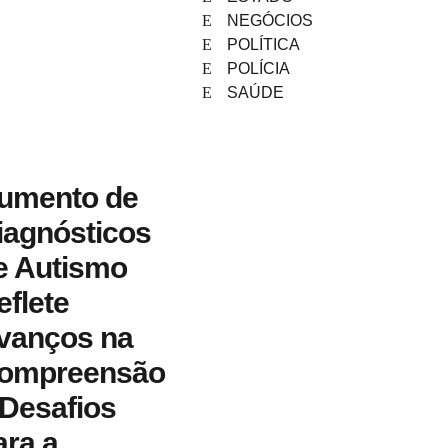
NEGÓCIOS
POLÍTICA
POLÍCIA
SAÚDE
umento de
iagnósticos
e Autismo
eflete
vanços na
ompreensão
 Desafios
ara a