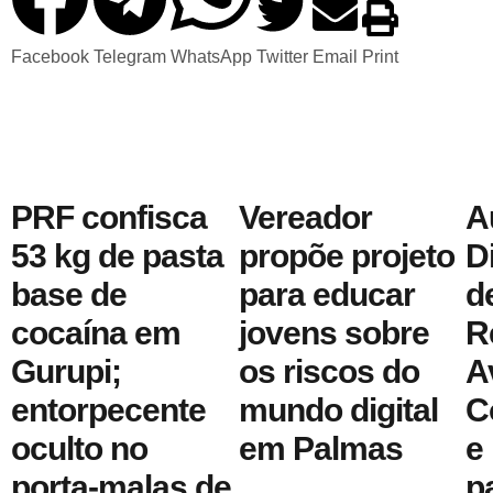
Facebook
Telegram
WhatsApp
Twitter
Email
Print
PRF confisca
Vereador
A
53 kg de pasta
propõe projeto
D
base de
para educar
d
cocaína em
jovens sobre
R
Gurupi;
os riscos do
A
entorpecente
mundo digital
C
oculto no
em Palmas
e
porta-malas de
p