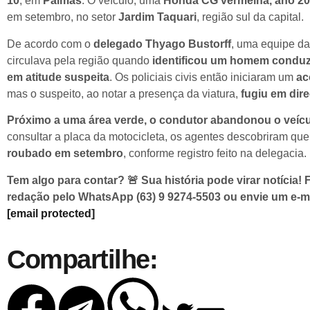
10
, em
Palmas
. O veículo, uma
Honda CG vermelha, ano 2
em setembro, no setor
Jardim Taquari
, região sul da capital.
De acordo com o
delegado Thyago Bustorff
, uma equipe d
circulava pela região quando
identificou um homem conduz
em atitude suspeita
. Os policiais civis então iniciaram um
ac
mas o suspeito, ao notar a presença da viatura,
fugiu em dir
Próximo a uma área verde, o condutor abandonou o veícul
consultar a placa da motocicleta, os agentes descobriram qu
roubado em setembro
, conforme registro feito na delegacia.
Tem algo para contar? 🚨 Sua história pode virar notícia!
redação pelo WhatsApp (63) 9 9274-5503 ou envie um e-ma
[email protected]
Compartilhe: