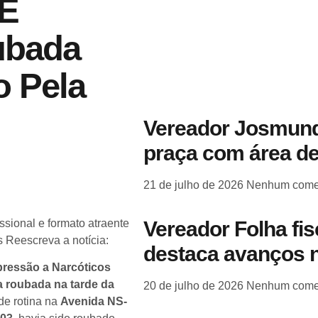
 E
ubada
o Pela
Vereador Josmund
praça com área de
21 de julho de 2026
Nenhum come
Vereador Folha fi
sional e formato atraente
 Reescreva a notícia:
destaca avanços n
epressão a Narcóticos
a roubada na tarde da
20 de julho de 2026
Nenhum come
de rotina na
Avenida NS-