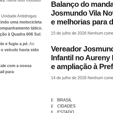
003
, havia sido roubado
Balanço do manda
Josmundo Vila Nov
a Unidade Antidrogas
e melhorias para 
indo uma motocicleta
ompanhamento tático
,
15 de julho de 2026
Nenhum come
eção à Quadra 606 Sul
.
o e fugiu a pé.
Ao
Vereador Josmund
e
o veículo havia sido
Infantil no Aureny 
e ampliação à Pre
 Fale com a nossa
il para
14 de julho de 2026
Nenhum come
BRASIL
CIDADES
ESTADO