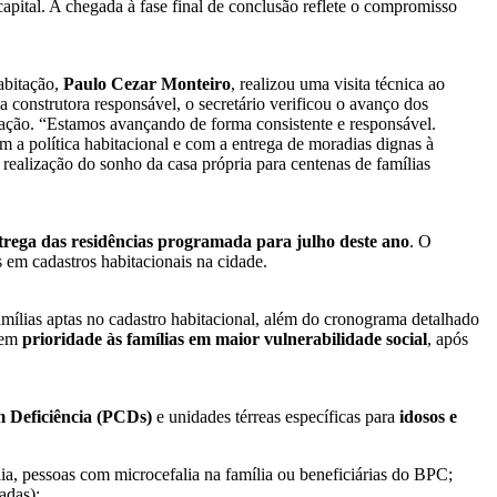
capital. A chegada à fase final de conclusão reflete o compromisso
Habitação,
Paulo Cezar Monteiro
, realizou uma visita técnica ao
 construtora responsável, o secretário verificou o avanço dos
zação. “Estamos avançando de forma consistente e responsável.
a política habitacional e com a entrega de moradias dignas à
realização do sonho da casa própria para centenas de famílias
trega das residências programada para julho deste ano
. O
s em cadastros habitacionais na cidade.
amílias aptas no cadastro habitacional, além do cronograma detalhado
ntem
prioridade às famílias em maior vulnerabilidade social
, após
m Deficiência (PCDs)
e unidades térreas específicas para
idosos e
ia, pessoas com microcefalia na família ou beneficiárias do BPC;
adas);