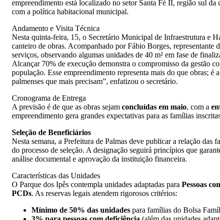
empreendimento está localizado no setor Santa Fé II, região sul da 
com a política habitacional municipal.
Andamento e Visita Técnica
Nesta quinta-feira, 15, o Secretário Municipal de Infraestrutura e 
canteiro de obras. Acompanhado por Fábio Borges, representante da
serviços, observando algumas unidades de 40 m² em fase de finali
Alcançar 70% de execução demonstra o compromisso da gestão com 
população. Esse empreendimento representa mais do que obras; é a 
palmenses que mais precisam”, enfatizou o secretário.
Cronograma de Entrega
A previsão é de que as obras sejam
concluídas em maio
, com a
en
empreendimento gera grandes expectativas para as famílias inscrita
Seleção de Beneficiários
Nesta semana, a Prefeitura de Palmas deve publicar a relação das f
do processo de seleção. A designação seguirá princípios que gara
análise documental e aprovação da instituição financeira.
Características das Unidades
O Parque dos Ipês contempla unidades adaptadas para
Pessoas co
PCDs
. As reservas legais atendem rigorosos critérios:
Mínimo de 50% das unidades
para famílias do Bolsa Famíl
3% para pessoas com deficiência
(além das unidades adapt