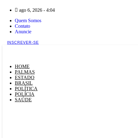
Ir
ago 6, 2026 - 4:04
para
o
Quem Somos
conteúdo
Contato
Anuncie
INSCREVER-SE
HOME
PALMAS
ESTADO
BRASIL
POLÍTICA
POLÍCIA
SAÚDE