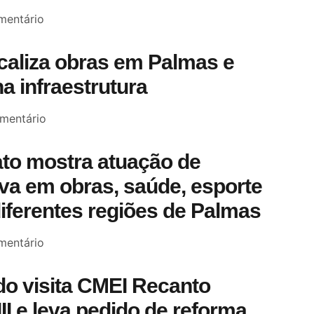
entário
scaliza obras em Palmas e
a infraestrutura
mentário
to mostra atuação de
a em obras, saúde, esporte
diferentes regiões de Palmas
entário
o visita CMEI Recanto
III e leva pedido de reforma