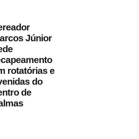
ereador
arcos Júnior
ede
ecapeamento
m rotatórias e
venidas do
entro de
almas