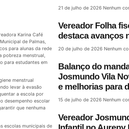
21 de julho de 2026
Nenhum com
Vereador Folha fi
destaca avanços n
readora Karina Café
Municipal de Palmas,
icos para alunas da rede
20 de julho de 2026
Nenhum co
 a pobreza menstrual,
do para estudantes em
Balanço do manda
Josmundo Vila Nov
giene menstrual
e melhorias para 
endo levar à evasão
quentar a escola por
15 de julho de 2026
Nenhum com
a o desempenho escolar
garantir que nenhuma
Vereador Josmund
Infantil no Aureny 
as escolas municipais de