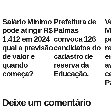
Salário Mínimo
Prefeitura de
V
pode atingir R$
Palmas
M
1.412 em 2024
convoca 126
p
qual a previsão
candidatos do
r
de valor e
cadastro de
e
quando
reserva da
a
começa?
Educação.
c
P
Deixe um comentário