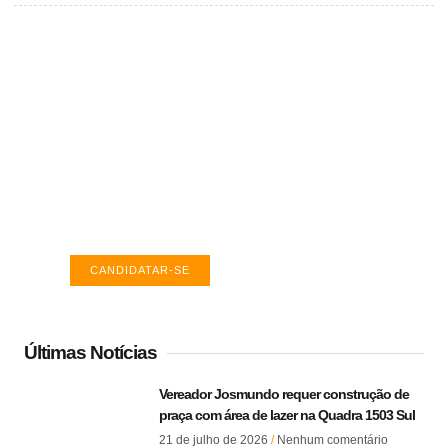
Vagas de emprego em Palmas -
TO
Encontre a vaga ideal em Palmas. Confira
salários e avaliações de empresas.
CANDIDATAR-SE
Últimas Notícias
Vereador Josmundo requer construção de
praça com área de lazer na Quadra 1503 Sul
21 de julho de 2026
Nenhum comentário