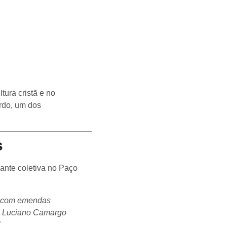
ura cristã e no
ardo, um dos
s
ante coletiva no Paço
do com emendas
mo Luciano Camargo