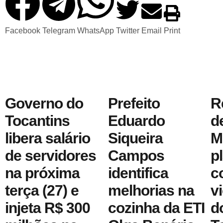
Facebook
Telegram
WhatsApp
Twitter
Email
Print
Governo do
Prefeito
R
Tocantins
Eduardo
d
libera salário
Siqueira
M
de servidores
Campos
p
na próxima
identifica
c
terça (27) e
melhorias na
v
injeta R$ 300
cozinha da ETI
d