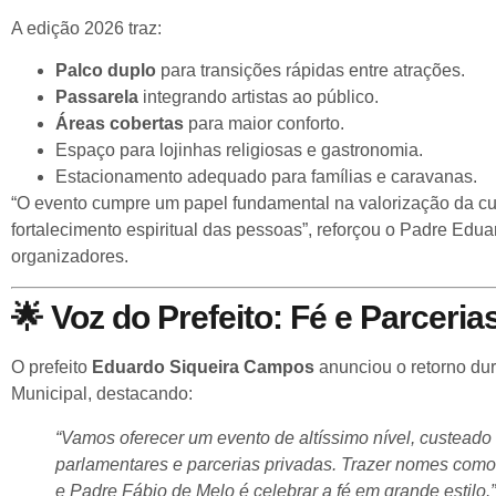
A edição 2026 traz:
Palco duplo
para transições rápidas entre atrações.
Passarela
integrando artistas ao público.
Áreas cobertas
para maior conforto.
Espaço para lojinhas religiosas e gastronomia.
Estacionamento adequado para famílias e caravanas.
“O evento cumpre um papel fundamental na valorização da cult
fortalecimento espiritual das pessoas”, reforçou o Padre Edu
organizadores.
🌟
Voz do Prefeito: Fé e Parceria
O prefeito
Eduardo Siqueira Campos
anunciou o retorno dur
Municipal, destacando:
“Vamos oferecer um evento de altíssimo nível, custea
parlamentares e parcerias privadas. Trazer nomes co
e Padre Fábio de Melo é celebrar a fé em grande estilo.”