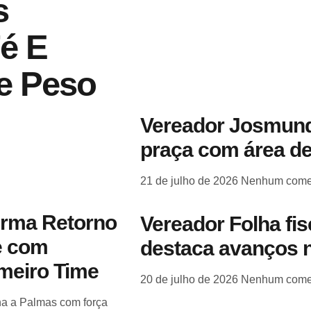
s
é E
e Peso
Vereador Josmund
praça com área de
21 de julho de 2026
Nenhum come
irma Retorno
Vereador Folha fi
e com
destaca avanços n
imeiro Time
20 de julho de 2026
Nenhum come
orna a Palmas com força