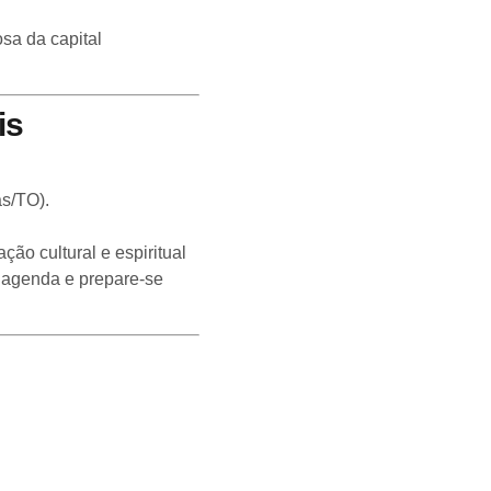
sa da capital
is
as/TO).
ão cultural e espiritual
a agenda e prepare-se