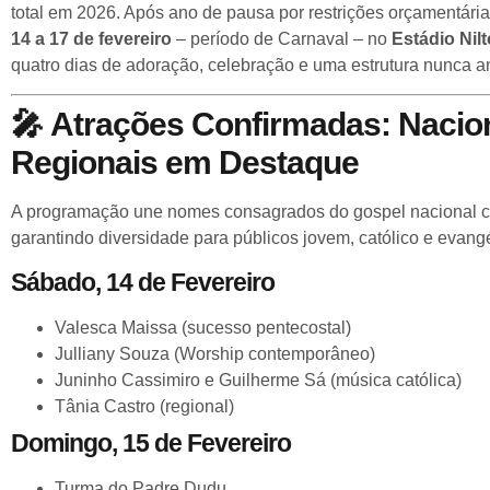
total em 2026. Após ano de pausa por restrições orçamentárias
14 a 17 de fevereiro
– período de Carnaval – no
Estádio Nil
quatro dias de adoração, celebração e uma estrutura nunca an
🎤
Atrações Confirmadas: Nacio
Regionais em Destaque
A programação une nomes consagrados do gospel nacional co
garantindo diversidade para públicos jovem, católico e evangé
Sábado, 14 de Fevereiro
Valesca Maissa (sucesso pentecostal)
Julliany Souza (Worship contemporâneo)
Juninho Cassimiro e Guilherme Sá (música católica)
Tânia Castro (regional)
Domingo, 15 de Fevereiro
Turma do Padre Dudu