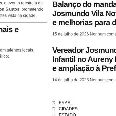
Balanço do manda
, o evento reestreia de
ton Santos
, prometendo
Josmundo Vila Nov
tes vista na cidade.
e melhorias para 
nais e
15 de julho de 2026
Nenhum come
Vereador Josmund
m talentos locais,
lico:
Infantil no Aureny 
e ampliação à Pre
14 de julho de 2026
Nenhum come
BRASIL
CIDADES
ESTADO