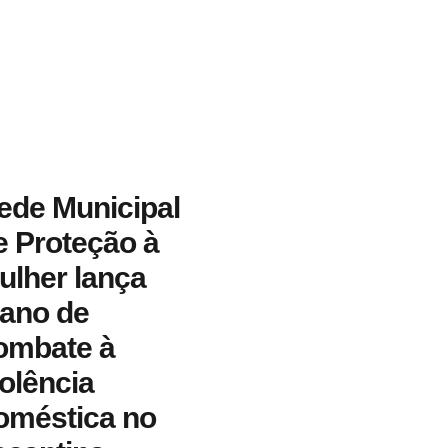
ede Municipal
e Proteção à
ulher lança
lano de
ombate à
iolência
oméstica no