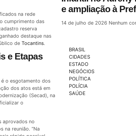
e ampliação à Pre
ficados na rede
e o cumprimento das
14 de julho de 2026
Nenhum com
adastro reserva
 ganhado destaque nas
úblico de
Tocantins
.
BRASIL
s e Etapas
CIDADES
ESTADO
NEGÓCIOS
POLÍTICA
s é o esgotamento dos
POLÍCIA
ação dos atos está em
SAÚDE
odernização (Secad), na
cializar o
os aprovados no
s na reunião. “Na