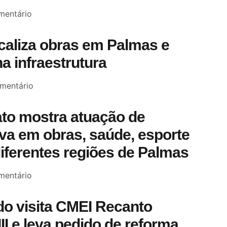
entário
scaliza obras em Palmas e
a infraestrutura
mentário
to mostra atuação de
a em obras, saúde, esporte
diferentes regiões de Palmas
entário
o visita CMEI Recanto
III e leva pedido de reforma