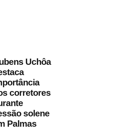
ubens Uchôa
estaca
mportância
os corretores
urante
essão solene
m Palmas