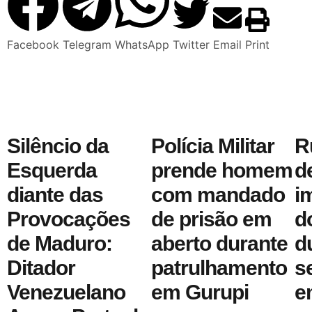
Facebook
Telegram
WhatsApp
Twitter
Email
Print
Silêncio da
Polícia Militar
R
Esquerda
prende homem
d
diante das
com mandado
i
Provocações
de prisão em
d
de Maduro:
aberto durante
d
Ditador
patrulhamento
s
Venezuelano
em Gurupi
e