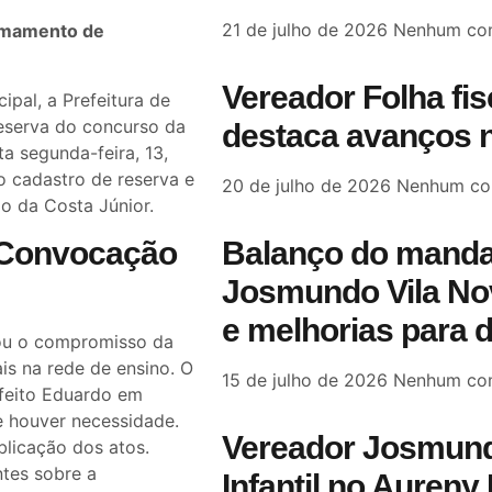
21 de julho de 2026
Nenhum com
hamamento de
Vereador Folha fi
pal, a Prefeitura de
eserva do concurso da
destaca avanços n
a segunda-feira, 13,
o cadastro de reserva e
20 de julho de 2026
Nenhum co
io da Costa Júnior.
Balanço do manda
 Convocação
Josmundo Vila Nov
e melhorias para 
rçou o compromisso da
ais na rede de ensino. O
15 de julho de 2026
Nenhum com
efeito Eduardo em
 houver necessidade.
Vereador Josmund
licação dos atos.
ntes sobre a
Infantil no Aureny 