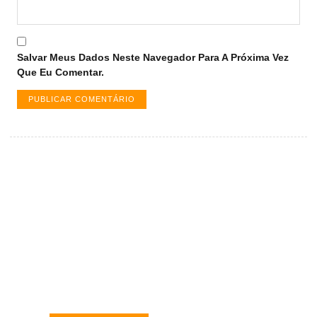
Salvar Meus Dados Neste Navegador Para A Próxima Vez
Que Eu Comentar.
Vagas de emprego em Palmas -
TO
Encontre a vaga ideal em Palmas. Confira
salários e avaliações de empresas.