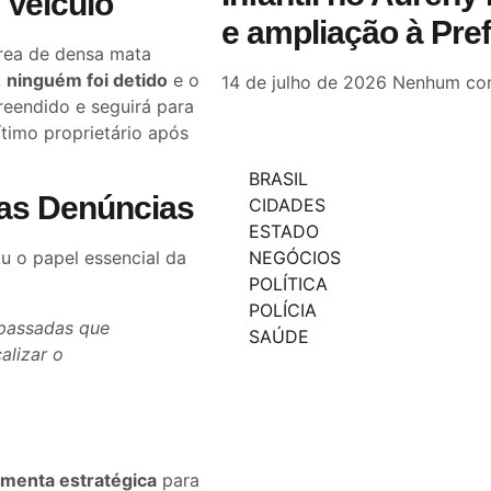
 Veículo
e ampliação à Pre
rea de densa mata
,
ninguém foi detido
e o
14 de julho de 2026
Nenhum com
preendido e seguirá para
timo proprietário após
BRASIL
das Denúncias
CIDADES
ESTADO
ou o papel essencial da
NEGÓCIOS
POLÍTICA
POLÍCIA
epassadas que
SAÚDE
alizar o
menta estratégica
para