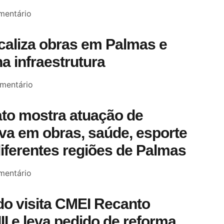
entário
scaliza obras em Palmas e
a infraestrutura
mentário
to mostra atuação de
a em obras, saúde, esporte
diferentes regiões de Palmas
entário
o visita CMEI Recanto
III e leva pedido de reforma