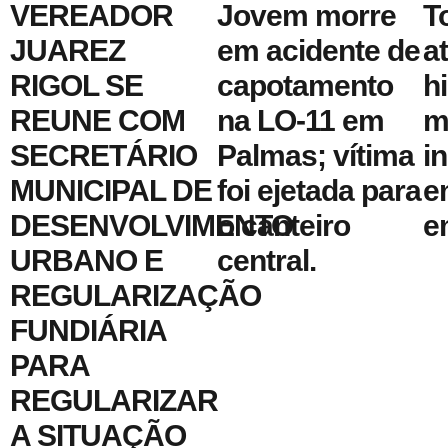
VEREADOR
Jovem morre
T
JUAREZ
em acidente de
a
RIGOL SE
capotamento
h
REUNE COM
na LO-11 em
m
SECRETÁRIO
Palmas; vítima
i
MUNICIPAL DE
foi ejetada para
e
DESENVOLVIMENTO
o canteiro
e
URBANO E
central.
REGULARIZAÇÃO
FUNDIÁRIA
PARA
REGULARIZAR
A SITUAÇÃO