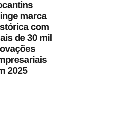
ocantins
tinge marca
istórica com
ais de 30 mil
novações
mpresariais
m 2025