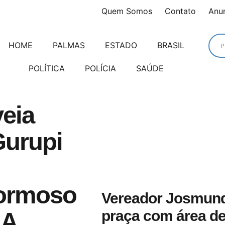
Quem Somos
Contato
Anu
HOME
PALMAS
ESTADO
BRASIL
POLÍTICA
POLÍCIA
SAÚDE
veia
urupi
ormoso
Vereador Josmund
praça com área de
 A