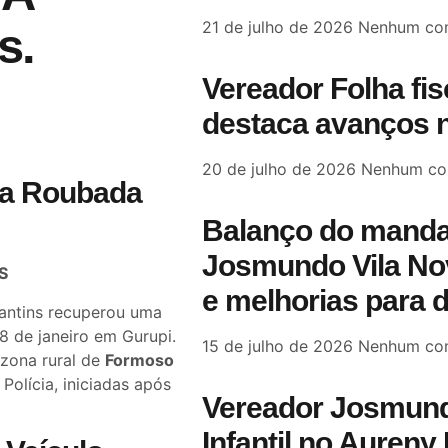
21 de julho de 2026
Nenhum com
s.
Vereador Folha fi
destaca avanços n
20 de julho de 2026
Nenhum co
eta Roubada
Balanço do manda
Josmundo Vila Nov
S
e melhorias para 
cantins recuperou uma
 8 de janeiro em Gurupi.
15 de julho de 2026
Nenhum com
 zona rural de
Formoso
Polícia, iniciadas após
Vereador Josmund
Infantil no Aureny 