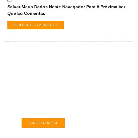
Salvar Meus Dados Neste Navegador Para A Próxima Vez
Que Eu Comentar.
Vagas de emprego em Palmas -
TO
Encontre a vaga ideal em Palmas. Confira
salários e avaliações de empresas.
CANDIDATAR-SE