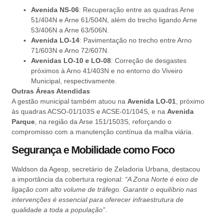
Avenida NS-06
: Recuperação entre as quadras Arne
51/404N e Arne 61/504N, além do trecho ligando Arne
53/406N a Arne 63/506N.
Avenida LO-14
: Pavimentação no trecho entre Arno
71/603N e Arno 72/607N.
Avenidas LO-10 e LO-08
: Correção de desgastes
próximos à Arno 41/403N e no entorno do Viveiro
Municipal, respectivamente.
Outras Áreas Atendidas
A gestão municipal também atuou na
Avenida LO-01
, próximo
às quadras ACSO-01/103S e ACSE-01/104S, e na
Avenida
Parque
, na região da Arse 151/1503S, reforçando o
compromisso com a manutenção contínua da malha viária.
Segurança e Mobilidade como Foco
Waldson da Agesp, secretário de Zeladoria Urbana, destacou
a importância da cobertura regional:
“A Zona Norte é eixo de
ligação com alto volume de tráfego. Garantir o equilíbrio nas
intervenções é essencial para oferecer infraestrutura de
qualidade a toda a população”
.