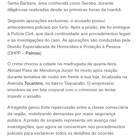
Santa Bárbara, área conhecida como Saroba, durante
diligências realizadas desde as primeiras horas da manhã.
Segundo apurações exclusivas, o acusado possuí
antecedentes policiais por furto. Após a prisão, ele foi entregue
à Polícia Civil, que dará continuidade aos procedimentos legais
e às investigações do caso. As apurações são conduzidas pela
Divisão Especializada de Homicídios e Proteção à Pessoa
(DHPP –
Palmas
).
O crime chocou a cidade na madrugada de quarta-feira.
Abnael Paes de Mendonça Júnior foi morto após reação
durante tentativa de roubo em frente à sua loja, localizada na
Avenida
Tocantins
, no bairro Taquaralto. O empresário
envolveu-se em luta corporal com o criminoso ao tentar
impedir o assalto.
A tragédia gerou forte repercussão entre a classe comerciária
da região, mobilizando demandas por maior segurança
pública. A prisão do suspeito representa um avanço nas
investigações, que agora se concentram nos procedimentos
judiciais para esclarecer todos os detalhes do ocorrido.