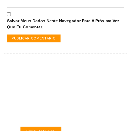
Salvar Meus Dados Neste Navegador Para A Próxima Vez
Que Eu Comentar.
Vagas de emprego em Palmas -
TO
Encontre a vaga ideal em Palmas. Confira
salários e avaliações de empresas.