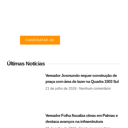
Vagas de emprego em Palmas -
TO
Encontre a vaga ideal em Palmas. Confira
salários e avaliações de empresas.
CANDIDATAR-SE
Últimas Notícias
Vereador Josmundo requer construção de
praça com área de lazer na Quadra 1503 Sul
21 de julho de 2026
Nenhum comentário
Vereador Folha fiscaliza obras em Palmas e
destaca avanços na infraestrutura