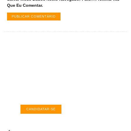
Que Eu Comentar.
Vagas de emprego em Palmas -
TO
Encontre a vaga ideal em Palmas. Confira
salários e avaliações de empresas.
CANDIDATAR-SE