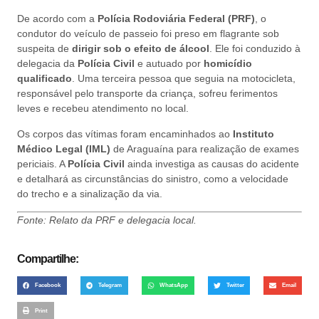
De acordo com a
Polícia Rodoviária Federal (PRF)
, o
condutor do veículo de passeio foi preso em flagrante sob
suspeita de
dirigir sob o efeito de álcool
. Ele foi conduzido à
delegacia da
Polícia Civil
e autuado por
homicídio
qualificado
. Uma terceira pessoa que seguia na motocicleta,
responsável pelo transporte da criança, sofreu ferimentos
leves e recebeu atendimento no local.
Os corpos das vítimas foram encaminhados ao
Instituto
Médico Legal (IML)
de Araguaína para realização de exames
periciais. A
Polícia Civil
ainda investiga as causas do acidente
e detalhará as circunstâncias do sinistro, como a velocidade
do trecho e a sinalização da via.
Fonte: Relato da PRF e delegacia local.
Compartilhe:
Facebook
Telegram
WhatsApp
Twitter
Email
Print