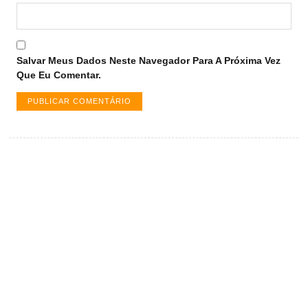
Salvar Meus Dados Neste Navegador Para A Próxima Vez
Que Eu Comentar.
Vagas de emprego em Palmas -
TO
Encontre a vaga ideal em Palmas. Confira
salários e avaliações de empresas.