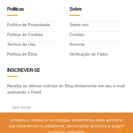
Políticas
Sobre
Política de Privacidade
Sobre nós
Política de Cookies
Contato
Termos de Uso
Anuncie
Política de Ética
Verificação de Fatos
INSCREVER-SE
Receba as últimas notícias do Blog diretamente em seu e-mail
assinando o Feed
Utilizamos cookies e tecnologias semelhantes para aprimorar
ASSINAR
sua experiência na plataforma, personalizar anúncios e sugerir
conteúdo relevante.