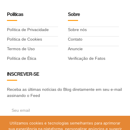
Políticas
Sobre
Política de Privacidade
Sobre nós
Política de Cookies
Contato
Termos de Uso
Anuncie
Política de Ética
Verificação de Fatos
INSCREVER-SE
Receba as últimas notícias do Blog diretamente em seu e-mail
assinando o Feed
Utilizamos cookies e tecnologias semelhantes para aprimorar
ASSINAR
sua experiência na plataforma, personalizar anúncios e sugerir