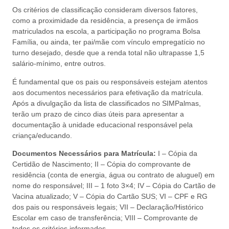
Os critérios de classificação consideram diversos fatores,
como a proximidade da residência, a presença de irmãos
matriculados na escola, a participação no programa Bolsa
Família, ou ainda, ter pai/mãe com vínculo empregatício no
turno desejado, desde que a renda total não ultrapasse 1,5
salário-mínimo, entre outros.
É fundamental que os pais ou responsáveis estejam atentos
aos documentos necessários para efetivação da matrícula.
Após a divulgação da lista de classificados no SIMPalmas,
terão um prazo de cinco dias úteis para apresentar a
documentação à unidade educacional responsável pela
criança/educando.
Documentos Necessários para Matrícula:
I – Cópia da
Certidão de Nascimento; II – Cópia do comprovante de
residência (conta de energia, água ou contrato de aluguel) em
nome do responsável; III – 1 foto 3×4; IV – Cópia do Cartão de
Vacina atualizado; V – Cópia do Cartão SUS; VI – CPF e RG
dos pais ou responsáveis legais; VII – Declaração/Histórico
Escolar em caso de transferência; VIII – Comprovante de
todos os critérios informados.