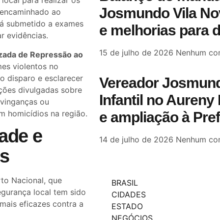
ocal para realizar os
Josmundo Vila Nov
e encaminhado ao
rá submetido a exames
e melhorias para 
r evidências.
15 de julho de 2026
Nenhum com
izada de Repressão ao
mes violentos no
do disparo e esclarecer
Vereador Josmund
ções divulgadas sobre
Infantil no Aureny 
 vinganças ou
 homicídios na região.
e ampliação à Pre
ade e
14 de julho de 2026
Nenhum com
es
to Nacional, que
BRASIL
egurança local tem sido
CIDADES
ais eficazes contra a
ESTADO
NEGÓCIOS