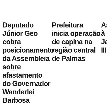
Deputado
Prefeitura
A
Júnior Geo
inicia operação
à
cobra
de capina na
J
posicionamento
região central
III
da Assembleia
de Palmas
sobre
afastamento
do Governador
Wanderlei
Barbosa