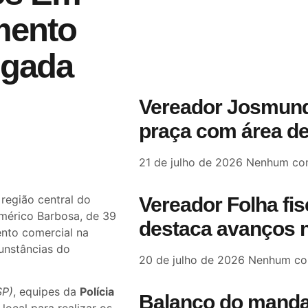
mento
ugada
Vereador Josmund
praça com área de
21 de julho de 2026
Nenhum com
região central do
Vereador Folha fi
Américo Barbosa, de 39
destaca avanços n
ento comercial na
cunstâncias do
20 de julho de 2026
Nenhum co
SP)
, equipes da
Polícia
Balanço do manda