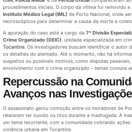
Civil
,
Polícia Militar
e da
Perícia Oficial
compareceram ao l
procedimentos iniciais. O corpo da vítima foi removido 
Instituto Médico Legal (IML)
de Porto Nacional, onde se
necroscópicos para determinar a causa da morte e coleta
A apuração do caso está a cargo da
7ª Divisão Especial
Crime Organizado (DEIC)
, unidade especializada em cri
Tocantins
. Os investigadores buscam identificar o autor 
os detalhes do atentado. Até o momento, não há informa
suspeitos ou possíveis motivos, como disputas pessoais,
envolvimento com o crime organizado – temas comuns em
Repercussão na Comunid
Avanços nas Investigaçõ
O assassinato gerou comoção entre os moradores de Por
relataram ter ouvido os tiros durante a madrugada. A ins
um tema recorrente, com a comunidade cobrando ações m
violência urbana em Tocantins.