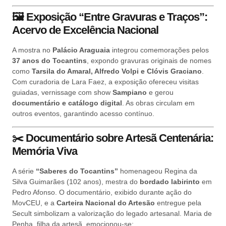
🖼️
Exposição “Entre Gravuras e Traços”:
Acervo de Excelência Nacional
A mostra no
Palácio Araguaia
integrou comemorações pelos
37 anos do Tocantins
, expondo gravuras originais de nomes
como
Tarsila do Amaral, Alfredo Volpi e Clóvis Graciano
.
Com curadoria de Lara Faez, a exposição ofereceu visitas
guiadas, vernissage com show
Sampiano
e gerou
documentário e catálogo digital
. As obras circulam em
outros eventos, garantindo acesso contínuo.
✂️
Documentário sobre Artesã Centenária:
Memória Viva
A série
“Saberes do Tocantins”
homenageou Regina da
Silva Guimarães (102 anos), mestra do
bordado labirinto
em
Pedro Afonso. O documentário, exibido durante ação do
MovCEU, e a
Carteira Nacional do Artesão
entregue pela
Secult simbolizam a valorização do legado artesanal. Maria de
Penha, filha da artesã, emocionou-se: