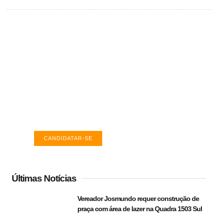
Vagas de emprego em Palmas -
TO
Encontre a vaga ideal em Palmas. Confira
salários e avaliações de empresas.
CANDIDATAR-SE
Últimas Notícias
Vereador Josmundo requer construção de
praça com área de lazer na Quadra 1503 Sul