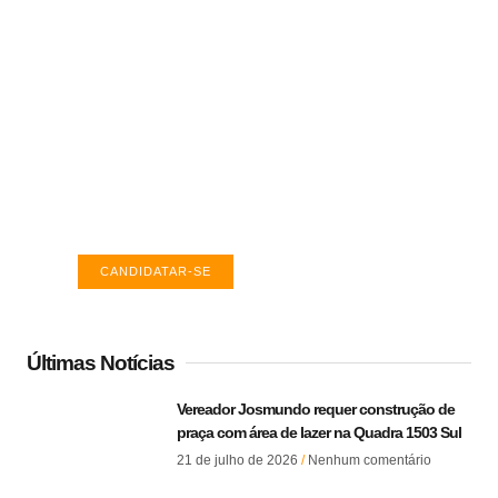
Vagas de emprego em Palmas -
TO
Encontre a vaga ideal em Palmas. Confira
salários e avaliações de empresas.
CANDIDATAR-SE
Últimas Notícias
Vereador Josmundo requer construção de
praça com área de lazer na Quadra 1503 Sul
21 de julho de 2026
Nenhum comentário