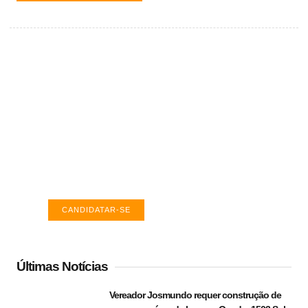
Vagas de emprego em Palmas -
TO
Encontre a vaga ideal em Palmas. Confira
salários e avaliações de empresas.
CANDIDATAR-SE
Últimas Notícias
Vereador Josmundo requer construção de