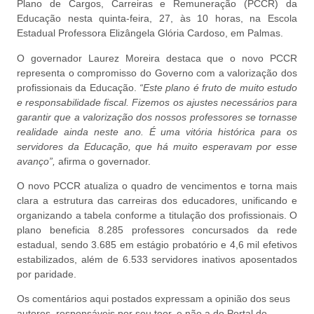
Plano de Cargos, Carreiras e Remuneração (PCCR) da
Educação nesta quinta-feira, 27, às 10 horas, na Escola
Estadual Professora Elizângela Glória Cardoso, em Palmas.
O governador Laurez Moreira destaca que o novo PCCR
representa o compromisso do Governo com a valorização dos
profissionais da Educação.
“Este plano é fruto de muito estudo
e responsabilidade fiscal. Fizemos os ajustes necessários para
garantir que a valorização dos nossos professores se tornasse
realidade ainda neste ano. É uma vitória histórica para os
servidores da Educação, que há muito esperavam por esse
avanço”,
afirma o governador.
O novo PCCR atualiza o quadro de vencimentos e torna mais
clara a estrutura das carreiras dos educadores, unificando e
organizando a tabela conforme a titulação dos profissionais. O
plano beneficia 8.285 professores concursados da rede
estadual, sendo 3.685 em estágio probatório e 4,6 mil efetivos
estabilizados, além de 6.533 servidores inativos aposentados
por paridade.
Os comentários aqui postados expressam a opinião dos seus
autores, responsáveis por seu teor, e não a do Portal do