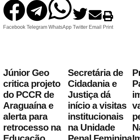
Facebook
Telegram
WhatsApp
Twitter
Email
Print
Júnior Geo
Secretária de
P
critica projeto
Cidadania e
P
do PCCR de
Justiça dá
i
Araguaína e
início a visitas
v
alerta para
institucionais
p
retrocesso na
na Unidade
N
Educação
Penal Feminina
I