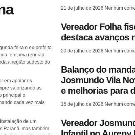
ana
21 de julho de 2026
Nenhum come
Vereador Folha fi
destaca avanços n
unda-feira o ex-prefeito
20 de julho de 2026
Nenhum come
iana, em uma reunião
da a região sudeste do
Balanço do manda
Josmundo Vila Nov
or em apoiar os
mpre valorizando as
e melhorias para 
 principal o
nhando cada vez mais
15 de julho de 2026
Nenhum come
Vereador Josmund
 instalação de um
enas Paranã, mas também
Infantil no Aureny 