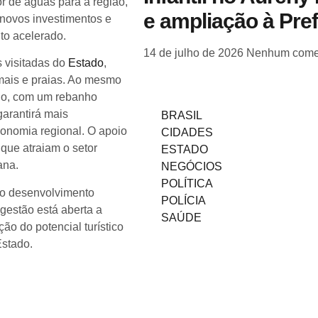
or de águas para a região,
e ampliação à Pre
 novos investimentos e
to acelerado.
14 de julho de 2026
Nenhum come
s visitadas do
Estado
,
rmais e praias. Ao mesmo
cio, com um rebanho
garantirá mais
BRASIL
conomia regional. O apoio
CIDADES
 que atraiam o setor
ESTADO
ana.
NEGÓCIOS
POLÍTICA
 o desenvolvimento
POLÍCIA
gestão está aberta a
SAÚDE
ão do potencial turístico
Estado.