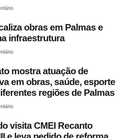
ntário
scaliza obras em Palmas e
a infraestrutura
ntário
to mostra atuação de
a em obras, saúde, esporte
diferentes regiões de Palmas
ntário
o visita CMEI Recanto
III e leva pedido de reforma