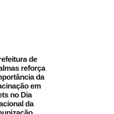
refeitura de
almas reforça
mportância da
acinação em
ets no Dia
acional da
munização