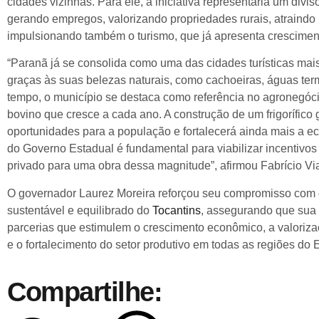
cidades vizinhas. Para ele, a iniciativa representaria um divis
gerando empregos, valorizando propriedades rurais, atraindo
impulsionando também o turismo, que já apresenta crescimen
“Paranã já se consolida como uma das cidades turísticas mai
graças às suas belezas naturais, como cachoeiras, águas te
tempo, o município se destaca como referência no agronegó
bovino que cresce a cada ano. A construção de um frigorífico 
oportunidades para a população e fortalecerá ainda mais a e
do Governo Estadual é fundamental para viabilizar incentivos
privado para uma obra dessa magnitude”, afirmou Fabrício Vi
O governador Laurez Moreira reforçou seu compromisso com
sustentável e equilibrado do
Tocantins
, assegurando que sua 
parcerias que estimulem o crescimento econômico, a valorizaç
e o fortalecimento do setor produtivo em todas as regiões do 
Compartilhe: