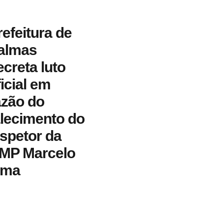
refeitura de
almas
ecreta luto
ficial em
azão do
alecimento do
nspetor da
MP Marcelo
ima