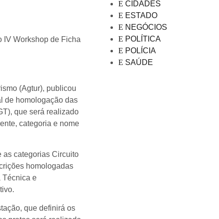
CIDADES
ESTADO
NEGÓCIOS
POLÍTICA
o IV Workshop de Ficha
POLÍCIA
SAÚDE
ismo (Agtur), publicou
tal de homologação das
GT), que será realizado
rente, categoria e nome
 as categorias Circuito
scrições homologadas
a Técnica e
ivo.
tação, que definirá os