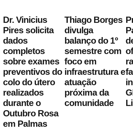
Dr. Vinicius
Thiago Borges
P
Pires solicita
divulga
P
dados
balanço do 1º
d
completos
semestre com
o
sobre exames
foco em
r
preventivos do
infraestrutura e
f
colo do útero
atuação
i
realizados
próxima da
G
durante o
comunidade
L
Outubro Rosa
em Palmas