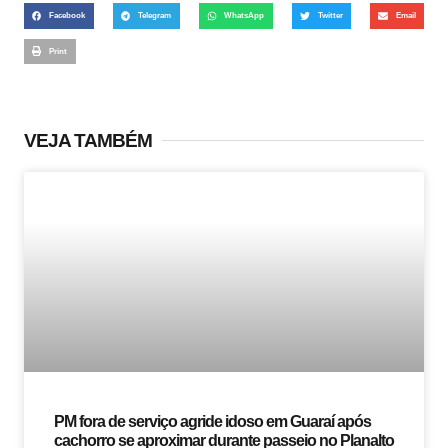
Facebook
Telegram
WhatsApp
Twitter
Email
Print
VEJA TAMBÉM
PM fora de serviço agride idoso em Guaraí após
cachorro se aproximar durante passeio no Planalto