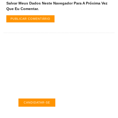
Salvar Meus Dados Neste Navegador Para A Próxima Vez
Que Eu Comentar.
Vagas de emprego em Palmas -
TO
Encontre a vaga ideal em Palmas. Confira
salários e avaliações de empresas.
CANDIDATAR-SE