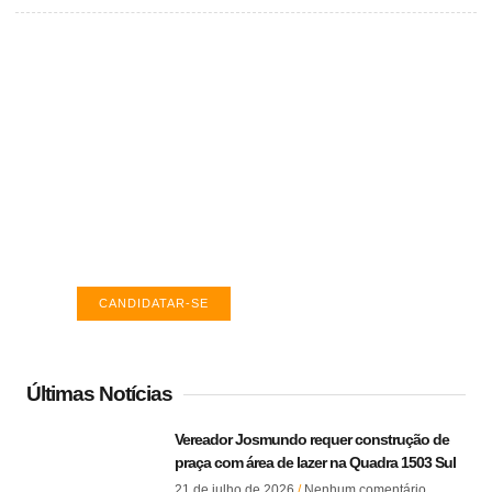
Vagas de emprego em Palmas -
TO
Encontre a vaga ideal em Palmas. Confira
salários e avaliações de empresas.
CANDIDATAR-SE
Últimas Notícias
Vereador Josmundo requer construção de
praça com área de lazer na Quadra 1503 Sul
21 de julho de 2026
Nenhum comentário